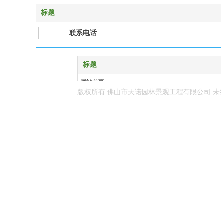
标题
联系电话
0757-83284387
企业邮箱
标题
tenolfs@163.com
网站首页
版权所有 佛山市天诺园林景观工程有限公司
未
在线客服
设计项目
qq:1762377121
工程业绩
关于我们
地理位置
联系我们
佛山市禅城区福宁路君宁大厦5楼