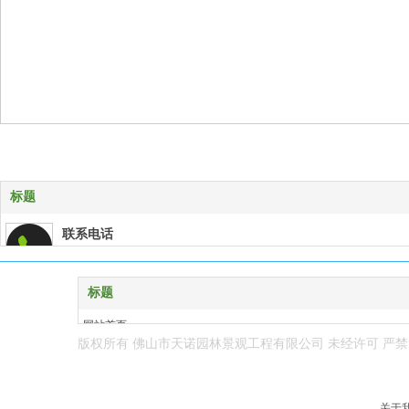
标题
联系电话
0757-83284387
企业邮箱
标题
tenolfs@163.com
网站首页
版权所有 佛山市天诺园林景观工程有限公司
未经许可 严禁
在线客服
设计项目
qq:1762377121
工程业绩
关于我们
地理位置
关于