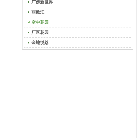
广佛新世界
丽致汇
空中花园
厂区花园
金地悦荔