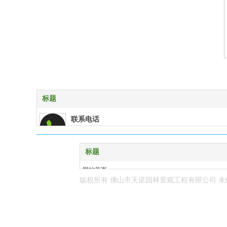
标题
联系电话
0757-83284387
企业邮箱
标题
tenolfs@163.com
网站首页
版权所有 佛山市天诺园林景观工程有限公司
未
在线客服
设计项目
qq:1762377121
工程业绩
关于我们
地理位置
联系我们
佛山市禅城区福宁路君宁大厦5楼