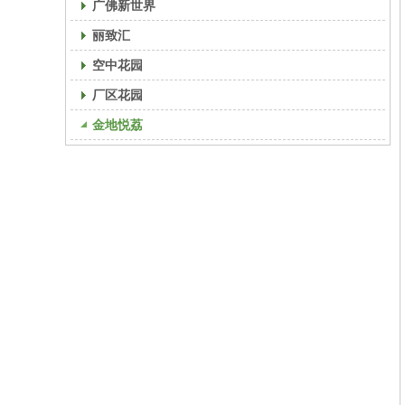
广佛新世界
丽致汇
空中花园
厂区花园
金地悦荔