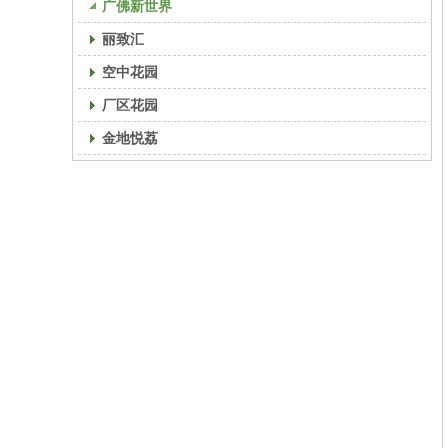
广佛新世界
丽致汇
空中花园
厂区花园
金地悦荔